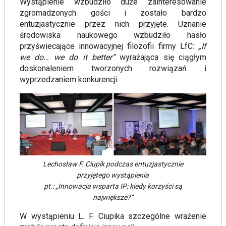
Wystąpienie wzbudziło duże zainteresowanie
zgromadzonych gości i zostało bardzo
entuzjastycznie przez nich przyjęte. Uznanie
środowiska naukowego wzbudziło hasło
przyświecające innowacyjnej filozofii firmy LfC:
„If
we do… we do it better”
wyrażająca się ciągłym
doskonaleniem tworzonych rozwiązań i
wyprzedzaniem konkurencji.
Lechosław F. Ciupik podczas entuzjastycznie
przyjętego wystąpienia
pt.: „Innowacja wsparta IP; kiedy korzyści są
największe?”
W wystąpieniu L. F. Ciupika szczególne wrażenie