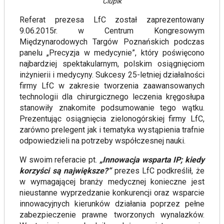
Ciupik
Referat prezesa LfC został zaprezentowany
9.06.2015r. w Centrum Kongresowym
Międzynarodowych Targów Poznańskich podczas
panelu „Precyzja w medycynie”, który poświęcono
najbardziej spektakularnym, polskim osiągnięciom
inżynierii i medycyny. Sukcesy 25-letniej działalności
firmy LfC w zakresie tworzenia zaawansowanych
technologii dla chirurgicznego leczenia kręgosłupa
stanowiły znakomite podsumowanie tego wątku.
Prezentując osiągnięcia zielonogórskiej firmy LfC,
zarówno prelegent jak i tematyka wystąpienia trafnie
odpowiedzieli na potrzeby współczesnej nauki.
W swoim referacie pt.
„Innowacja wsparta IP; kiedy
korzyści są największe?”
prezes LfC podkreślił, że
w wymagającej branży medycznej konieczne jest
nieustanne wyprzedzanie konkurencji oraz wsparcie
innowacyjnych kierunków działania poprzez pełne
zabezpieczenie prawne tworzonych wynalazków.